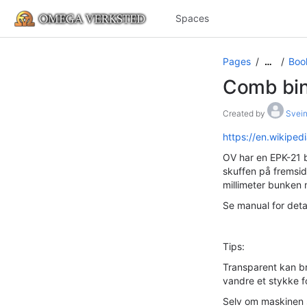
Spaces
Pages
Boo
…
Comb bi
Created by
Svein
https://en.wikiped
OV har en EPK-21 b
skuffen på fremsid
millimeter bunken 
Se manual for detal
Tips:
Transparent kan br
vandre et stykke fo
Selv om maskinen s