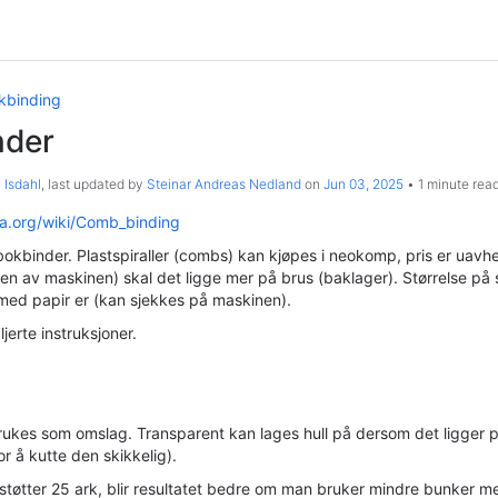
kbinding
nder
 Isdahl
, last updated by
Steinar Andreas Nedland
on
Jun 03, 2025
1 minute rea
ia.org/wiki/Comb_binding
okbinder. Plastspiraller (combs) kan kjøpes i neokomp, pris er uavhen
en av maskinen) skal det ligge mer på brus (baklager). Størrelse på
med papir er (kan sjekkes på maskinen).
jerte instruksjoner.
ukes som omslag. Transparent kan lages hull på dersom det ligger p
r å kutte den skikkelig).
tøtter 25 ark, blir resultatet bedre om man bruker mindre bunker me