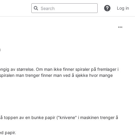
Log in
d
gig av størrelse. Om man ikke finner spiraler på fremlager i
 spiralen man trenger finner man ved å sjekke hvor mange
å toppen av en bunke papir ("knivene" i maskinen trenger å
d papir.