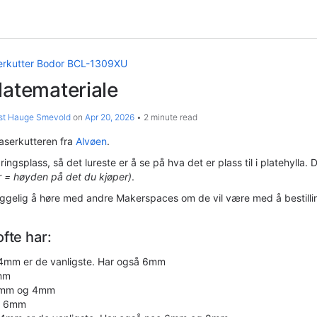
erkutter Bodor BCL-1309XU
latemateriale
st Hauge Smevold
on
Apr 20, 2026
2 minute read
 laserkutteren fra
Alvøen
.
ringsplass, så det lureste er å se på hva det er plass til i platehylla.
er = høyden på det du kjøper)
.
yggelig å høre med andre Makerspaces om de vil være med å bestilli
ofte har:
mm er de vanligste. Har også 6mm
3mm
 3mm og 4mm
r: 6mm