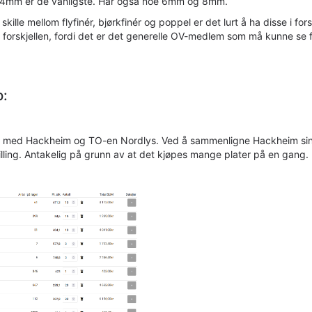
 4mm er de vanligste. Har også noe 6mm og 8mm.
skille mellom flyfinér, bjørkfinér og poppel er det lurt å ha disse i for
 forskjellen, fordi det er det generelle OV-medlem som må kunne se for
p:
 med Hackheim og TO-en Nordlys. Ved å sammenligne Hackheim sin del 
tilling. Antakelig på grunn av at det kjøpes mange plater på en gang.