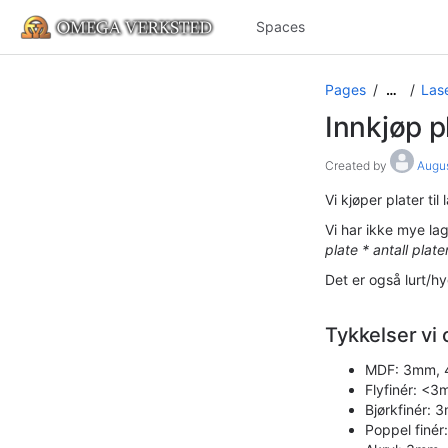
Spaces
Pages
Las
…
Innkjøp p
Created by
Augu
Vi kjøper plater til
Vi har ikke mye lag
plate * antall plat
Det er også lurt/h
Tykkelser vi 
MDF: 3mm, 4
Flyfinér: <
Bjørkfinér:
Poppel finé