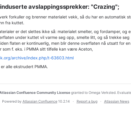
induserte avslappingssprekker: "Crazing";
verk forkuller og brenner materialet vekk, så du har en automatisk 
nn fra kuttet.
tmaterialer er det slettes ikke så: materialet smelter, og fordamper, og
erflaten under kuttet vil varme seg opp, smelte litt, og så trekke se
den flaten er kontinuerlig, men blir denne overflaten nå utsatt for e
r som f. eks. i PMMA sitt tilfelle kan være Aceton,
ek.org/archive/index.php/t-63603.html
r er alle ekstrudert PMMA.
Atlassian Confluence Community License
granted to Omega Verksted.
Evaluat
Powered by
Atlassian Confluence
10.2.14
Report a bug
Atlassian News