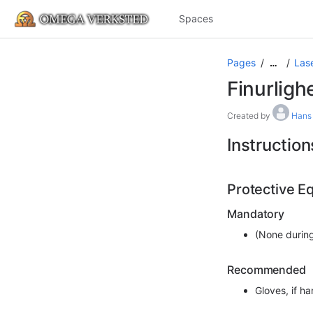
Spaces
Pages
Las
…
Finurligh
Created by
Hans
Instruction
Protective E
Mandatory
(None during
Recommended
Gloves, if h