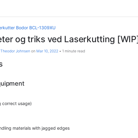
erkutter Bodor BCL-1309XU
eter og triks ved Laserkutting [WIP
 Theodor Johnsen
on
Mar 10, 2022
1 minute read
s
quipment
 correct usage)
andling materials with jagged edges